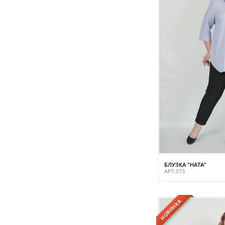
БЛУЗКА "НАТА"
АРТ.073
НОВИНКА