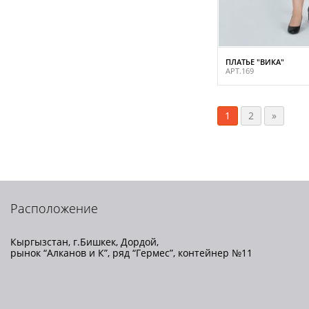
ПЛАТЬЕ "ВИКА"
АРТ.169
1
2
»
Расположение
Кыргызстан, г.Бишкек, Дордой,
рынок “Алканов и К”, ряд “Гермес”, контейнер №11