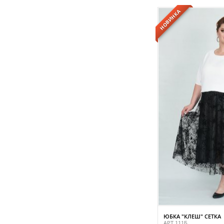
НОВИНКА
ЮБКА "КЛЕШ" СЕТКА
АРТ.111Б